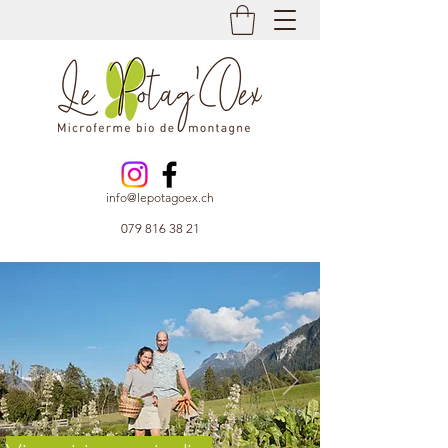
info@lepotagoex.ch
079 816 38 21