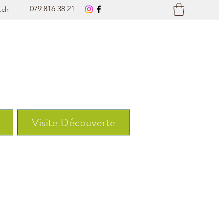
079 816 38 21
.ch
Visite Découverte