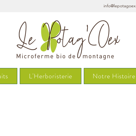
info@lepotagoex
its
L'Herboristerie
Notre Histoire