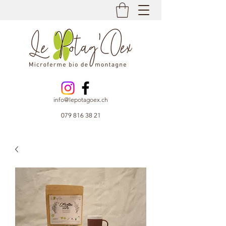
info@lepotagoex.ch
079 816 38 21