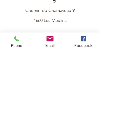
Chemin du Chamaveau 9
1660 Les Moulins
info@lepotagoex.ch
Phone
Email
Facebook
079 816 38 21
©2021 par Le Potag’Oex.